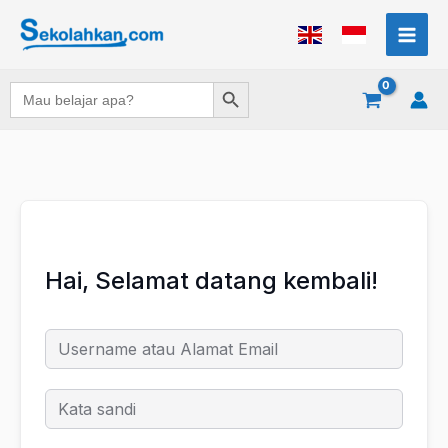
Lewati
ke
konten
Search Button
Search
for:
Hai, Selamat datang kembali!