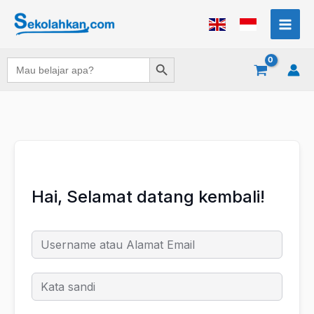
Lewati
ke
konten
Search Button
Search
for:
Hai, Selamat datang kembali!