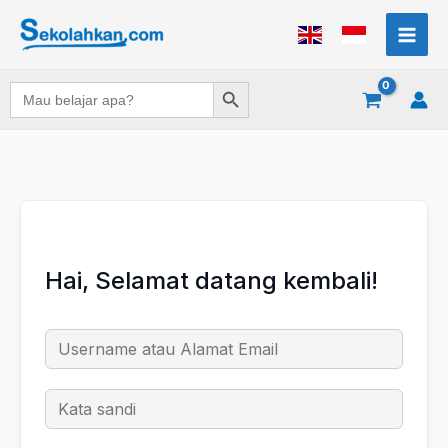
Lewati
ke
konten
Search Button
Search
for:
Hai, Selamat datang kembali!