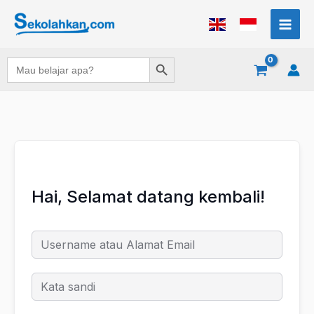
Lewati
ke
konten
Search Button
Search
for:
Hai, Selamat datang kembali!