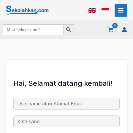
Lewati
ke
konten
Search Button
Search
for:
Hai, Selamat datang kembali!