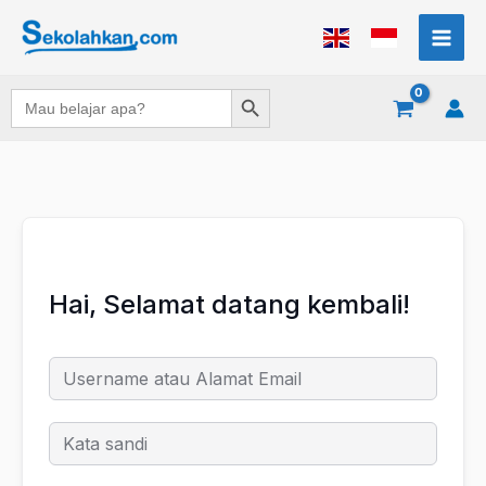
Lewati
ke
konten
Search Button
Search
for:
Hai, Selamat datang kembali!