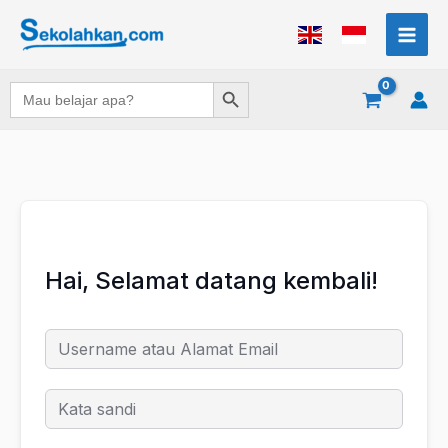
Lewati
ke
konten
Search Button
Search
for:
Hai, Selamat datang kembali!