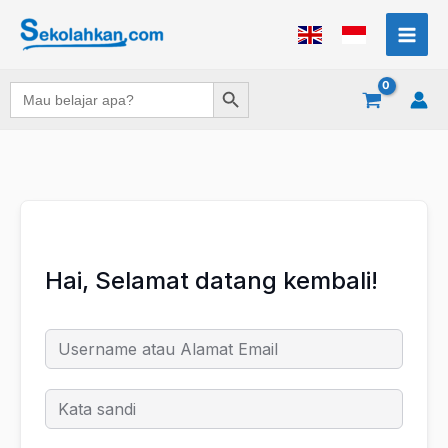
Lewati
ke
konten
Search Button
Search
for:
Hai, Selamat datang kembali!