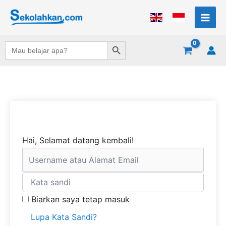
Lewati
ke
konten
Search Button
Search
for:
Hai, Selamat datang kembali!
Biarkan saya tetap masuk
Lupa Kata Sandi?