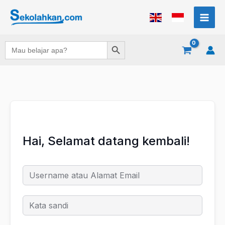
Lewati
ke
konten
Search Button
Search
for:
Hai, Selamat datang kembali!