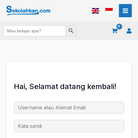
Lewati
ke
konten
Search Button
Search
for:
Hai, Selamat datang kembali!