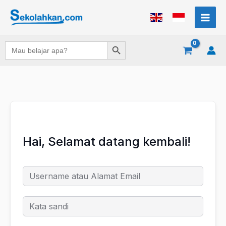
Lewati
ke
konten
Search Button
Search
for:
Hai, Selamat datang kembali!