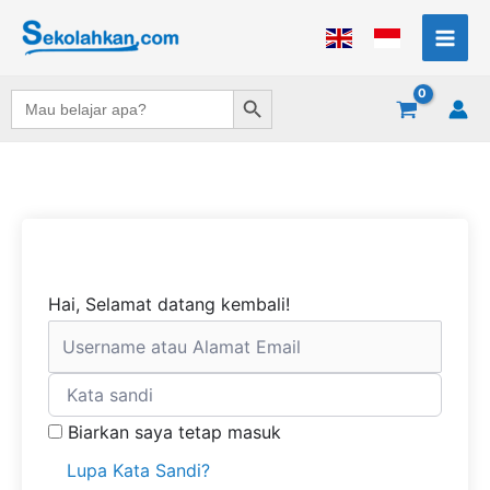
Lewati
ke
konten
Search Button
Search
for:
Hai, Selamat datang kembali!
Biarkan saya tetap masuk
Lupa Kata Sandi?