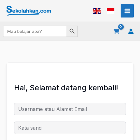
Lewati
ke
konten
Search Button
Search
for:
Hai, Selamat datang kembali!