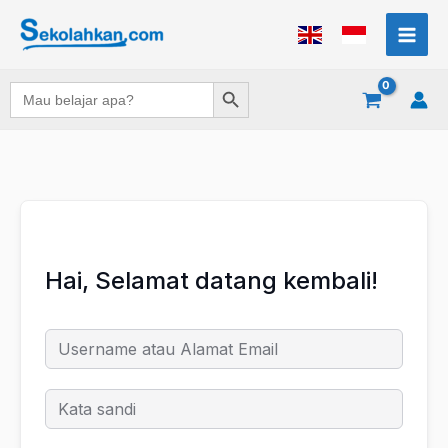
Lewati
ke
konten
Search Button
Search
for:
Hai, Selamat datang kembali!