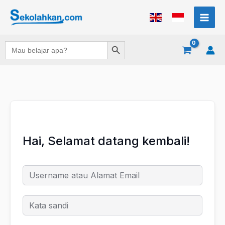
Lewati
ke
konten
Search Button
Search
for:
Hai, Selamat datang kembali!