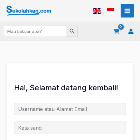
Lewati
ke
konten
Search Button
Search
for:
Hai, Selamat datang kembali!