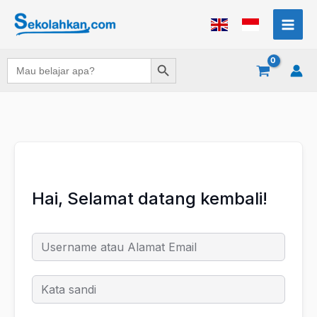
Lewati
ke
konten
Search Button
Search
for:
Hai, Selamat datang kembali!