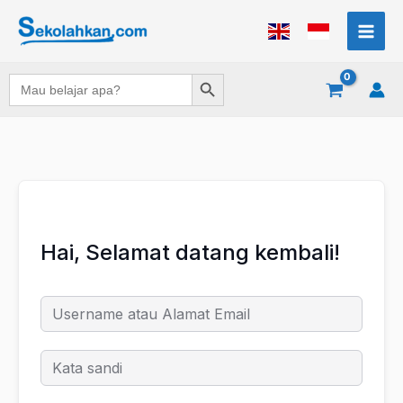
Lewati
ke
konten
Search Button
Search
for:
Hai, Selamat datang kembali!