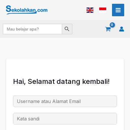
Lewati
ke
konten
Search Button
Search
for:
Hai, Selamat datang kembali!