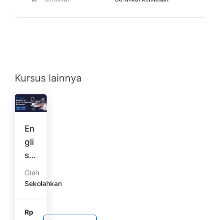
Kursus lainnya
En
gli
sh
for
Oleh
O
Sekolahkan
me
TV
Rp