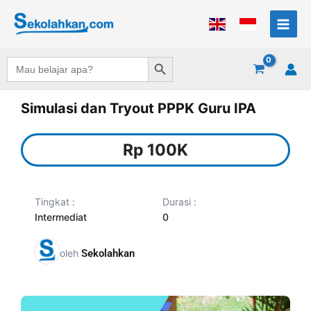
Lewati
ke
konten
Search Button
Search
for:
Simulasi dan Tryout PPPK Guru IPA
Rp
100K
Tingkat :
Durasi :
Intermediat
0
oleh
Sekolahkan