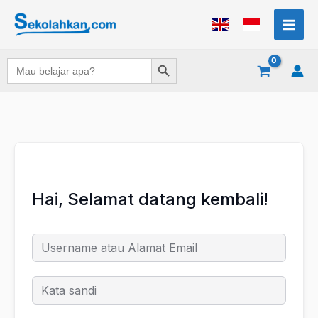
Lewati
ke
konten
Search Button
Search
for:
Hai, Selamat datang kembali!