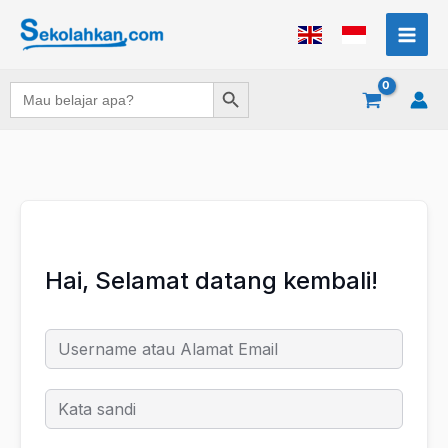
Lewati
ke
konten
Search Button
Search
for:
Hai, Selamat datang kembali!