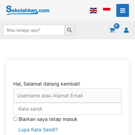
Lewati
ke
konten
Search Button
Search
for:
Hai, Selamat datang kembali!
Biarkan saya tetap masuk
Lupa Kata Sandi?