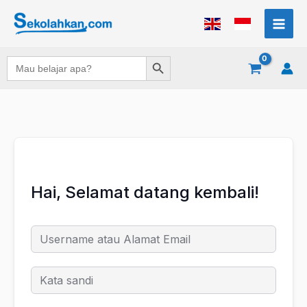
Lewati
ke
konten
Search Button
Search
for:
Hai, Selamat datang kembali!