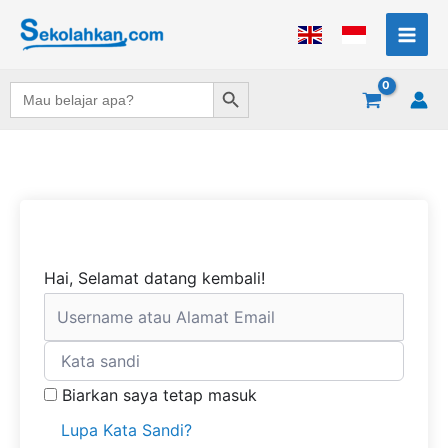
Lewati
ke
konten
Search Button
Search
for:
Hai, Selamat datang kembali!
Biarkan saya tetap masuk
Lupa Kata Sandi?