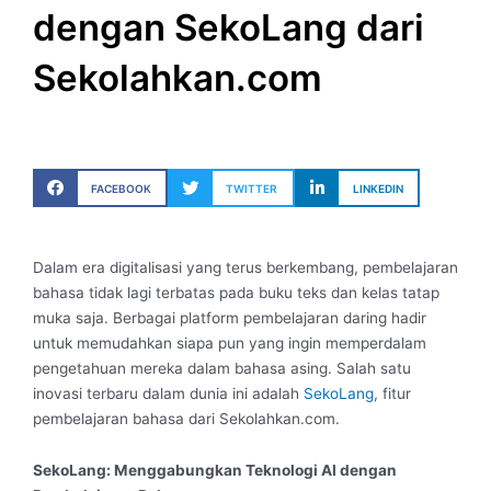
dengan SekoLang dari
Sekolahkan.com
FACEBOOK
TWITTER
LINKEDIN
Dalam era digitalisasi yang terus berkembang, pembelajaran
bahasa tidak lagi terbatas pada buku teks dan kelas tatap
muka saja. Berbagai platform pembelajaran daring hadir
untuk memudahkan siapa pun yang ingin memperdalam
pengetahuan mereka dalam bahasa asing. Salah satu
inovasi terbaru dalam dunia ini adalah
SekoLang
, fitur
pembelajaran bahasa dari Sekolahkan.com.
SekoLang: Menggabungkan Teknologi AI dengan