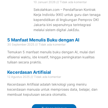
10 Januari 2026
Tidak ada komentar
Sekolahkan.com – Pendaftaran Kontrak
Kerja Individu (KKI) untuk guru dan tenaga
kependidikan di lingkungan Pemprov DKI
Jakarta kini sepenuhnya terintegrasi
melalui sistem digital JakEdu.
5 Manfaat Menulis Buku dengan AI
30 September 2025
Tidak ada komentar
Temukan 5 manfaat menulis buku dengan AI, mulai dari
efisiensi waktu, ide kreatif, hingga peningkatan kualitas
tulisan secara praktis.
Kecerdasan Artifisial
12 Agustus 2025
Tidak ada komentar
Kecerdasan Artifisial adalah teknologi yang meniru
kecerdasan manusia untuk memproses data, belajar, dan
membuat keputusan secara otomatis.