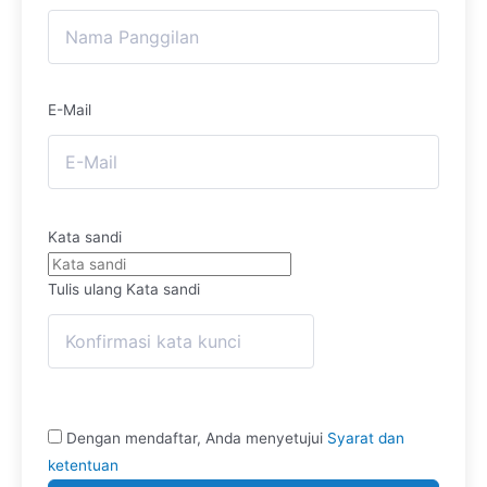
E-Mail
Kata sandi
Tulis ulang Kata sandi
Dengan mendaftar, Anda menyetujui
Syarat dan
ketentuan