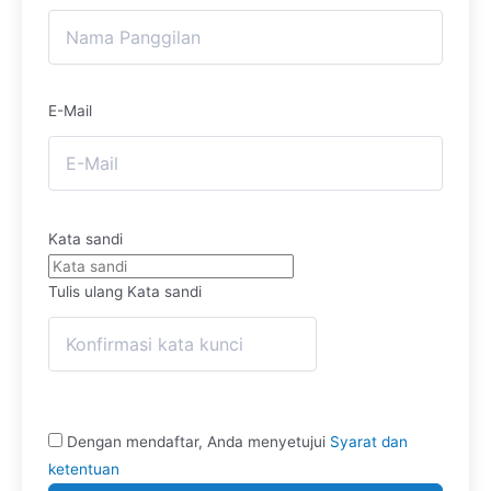
E-Mail
Kata sandi
Tulis ulang Kata sandi
Dengan mendaftar, Anda menyetujui
Syarat dan
ketentuan