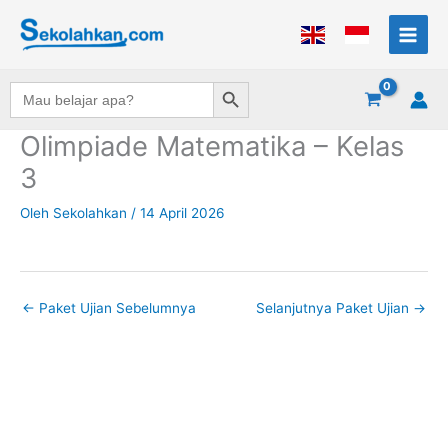
Lewati
ke
konten
Search Button
Search
for:
Olimpiade Matematika – Kelas
3
Oleh
Sekolahkan
/
14 April 2026
←
Paket Ujian Sebelumnya
Selanjutnya Paket Ujian
→