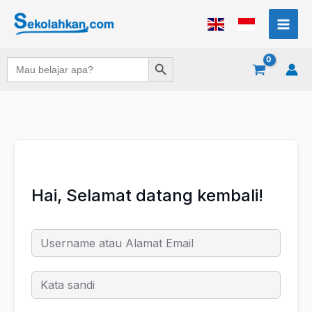
Lewati
ke
konten
Search Button
Search
for:
Hai, Selamat datang kembali!